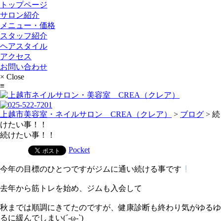
トップページ
サロン紹介
メニュー・価格
スタッフ紹介
ヘアスタイル
アクセス
お問い合わせ
×
Close
≡
上越市美容室・ネイルサロン CREA（クレア）
>
ブログ
>
続
けたい事！！
続けたい事！！
Pocket
今年の目標のひとつですがジムに通い続ける事です
去年から筋トレを始め、ジムも入会して
秋までは順調にきてたのですが、健康診断も終わり気がゆるゆ
るに緩んでしまい(´-ω-`)