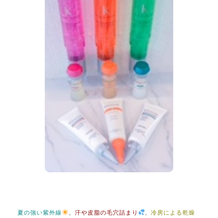
夏の強い紫外線
、
汗や皮脂の毛穴詰まり
、
冷房による乾燥