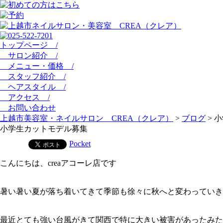
トップページ /
サロン紹介 /
メニュー・価格 /
スタッフ紹介 /
ヘアスタイル /
アクセス /
お問い合わせ
上越市美容室・ネイルサロン CREA（クレア）
>
ブログ
>
小
小学生カットモデル募集
Pocket
こんにちは、creaアコーレ店です
暑い暑い夏が落ち着いてきて季節も徐々に秋へと変わっていき
最近とても強い台風がきて関西で特に大きい被害があったみた