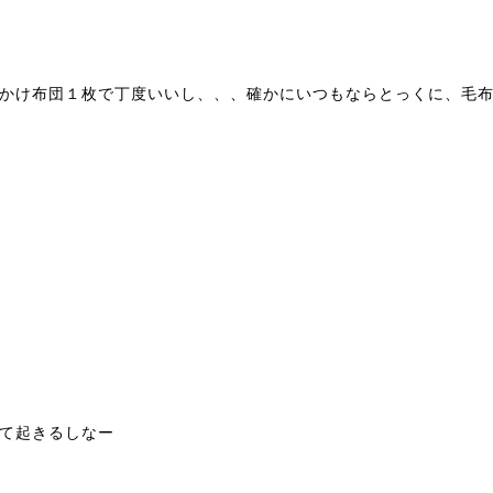
かけ布団１枚で丁度いいし、、、確かにいつもならとっくに、毛
て起きるしなー