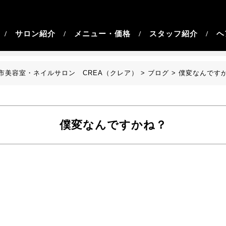
/
サロン紹介 /
メニュー・価格 /
スタッフ紹介 /
ヘア
市美容室・ネイルサロン CREA（クレア）
>
ブログ
>
僕変なんです
僕変なんですかね？